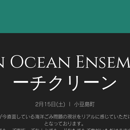
n Ocean Ensem
ーチクリーン
2月15日(土)
  |  
小豆島町
が今直面している海洋ごみ問題の現状をリアルに感じていただ
となっております。