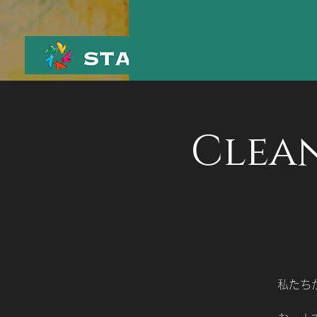
Clea
私たち