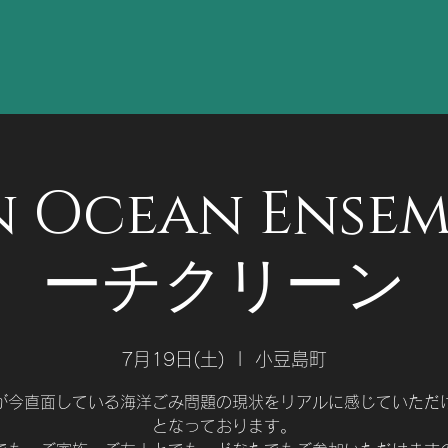
n Ocean Ensem
ーチクリーン
7月19日(土)
  |  
小豆島町
が今直面している海洋ごみ問題の現状をリアルに感じていただ
となっております。