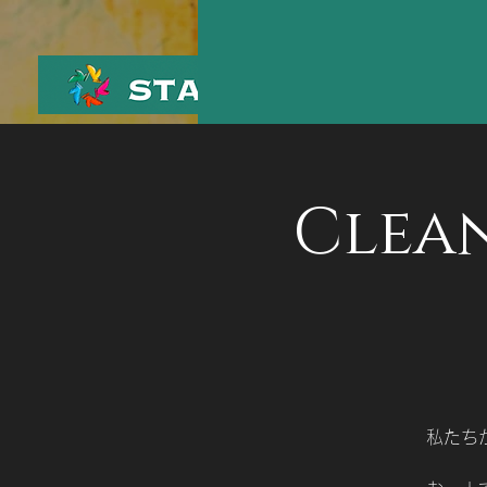
Clea
私たち