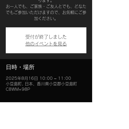
ります。
お一人でも、ご家族・ご友人とでも、どなた
でもご参加いただけますので、お気軽にご参
加ください。
受付が終了しました
他のイベントを見る
日時・場所
2025年8月16日 10:00 – 11:00
小豆島町, 日本、香川県小豆郡小豆島町
C8WM+98P
このイベントをシェア