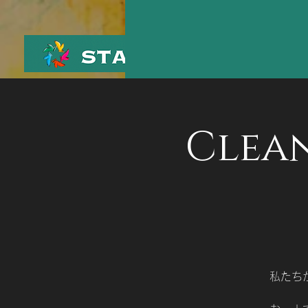
Clea
私たち