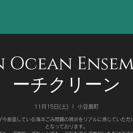
n Ocean Ensem
ーチクリーン
11月15日(土)
  |  
小豆島町
が今直面している海洋ごみ問題の現状をリアルに感じていただ
となっております。