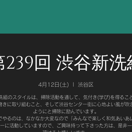
第239回 渋谷新洗
4月12日(土)
  |  
渋谷区
洗組のスタイルは、掃除活動を通して、気付き(学び)を得るこ
磨きに取り組むこと、そして渋谷センター街に心地よい風が吹
ようにと掃除に励んでいます。
でやるのは、なかなか大変なので「みんなで楽しく和気あいあ
ーに活動していますので、ご興味持って下さった方は、是非一