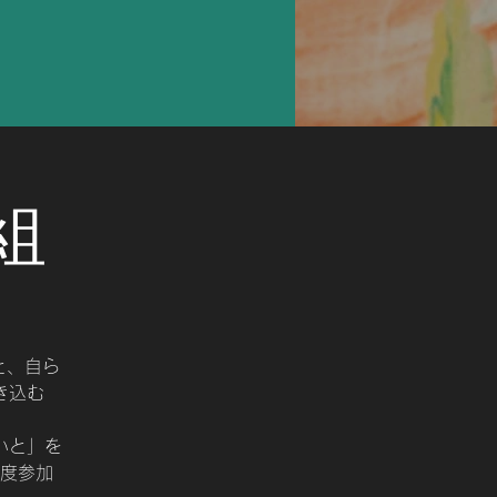
組
と、自ら
き込む
いと」を
度参加