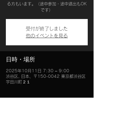
る方もいます。（途中参加・途中退出もOK
です）
受付が終了しました
他のイベントを見る
日時・場所
2025年10月11日 7:30 – 9:00
渋谷区, 日本、〒150-0042 東京都渋谷区
宇田川町２１
このイベントをシェア