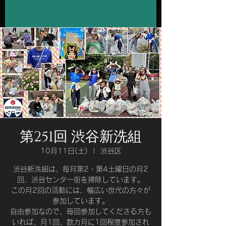
第251回 渋谷新洗組
10月11日(土)
  |  
渋谷区
渋谷新洗組は、毎月第2・第4土曜日の月2
回、渋谷センター街を掃除しています。
この月2回の活動には、幅広い世代の方々が
参加しています。
自由参加なので、毎回参加してくださる方も
いれば、月1回、数カ月に1回程度参加され