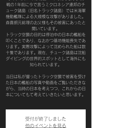
戦の1年前に今で言うミクロネシア連邦のチ
ューク諸島（旧名トラック諸島）では米海軍
機動艦隊による大規模な攻撃がありました。
森喜朗元総理のお父様もその被害にあったと
聞いています。
トラック空襲の目的は停泊中の日本の艦船を
叩くことであり、なおかつ基地機能喪失であ
ります。実際攻撃によって沈められた船は数
十隻であります。現在、チューク諸島は沈船
ダイビングの世界的スポットとして海外にも
知られています。
当日は私が撮ったトラック空襲で被害を受け
た日本の艦船の写真や動画をご覧いただきな
がら、当時の日本を考えつつ、これからの日
本についてもて考えていきたいと思います。
受付が終了しました
他のイベントを見る