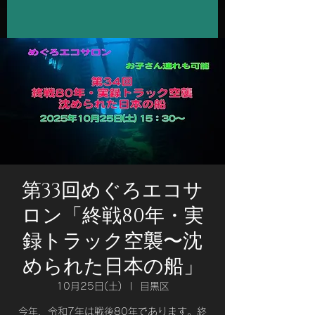
第33回めぐろエコサ
ロン「終戦80年・実
録トラック空襲〜沈
められた日本の船」
10月25日(土)
  |  
目黒区
今年、令和7年は戦後80年であります。終