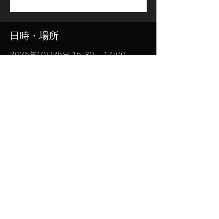
日時・場所
2025年10月25日 15:30 – 17:00
目黒区, 日本、〒153-0061 東京都目黒区
中目黒１丁目１１−１８
このイベントをシェア
​合同会社STARFRUIT
STARFRUIT LLC | Note