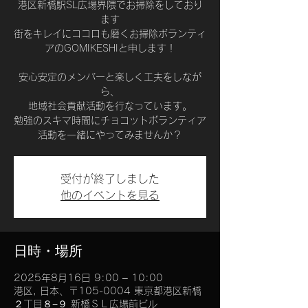
港区新橋駅SL広場界隈でお掃除をしており
ます
街をキレイにココロも磨くお掃除ボランティ
アのGOMIKESHIと申します！
安心安定のメンバーと楽しく工夫をしなが
ら、
地域社会貢献活動を行なっています。
勉強のスキマ時間にチョコットボランティア
活動を一緒にやってみませんか？
受付が終了しました
他のイベントを見る
日時・場所
2025年8月16日 9:00 – 10:00
港区, 日本、〒105-0004 東京都港区新橋
２丁目８−９ 新橋ＳＬ広場前ビル