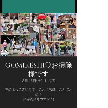
GOMIKESHI♡お掃除
様です
8月16日(土)
  |  
港区
おはようございます！こんにちは！こんばん
は！
お掃除さまです(⁠^⁠^⁠)