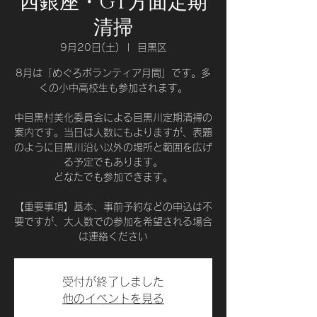
西銀座・GT方面定期
清掃
9月20日(土)
  |  
目黒区
8月は「めぐろボランティア月間」です。多
くの小中高校生も参加されます。
中目黒村美化委員会による目黒川定期清掃の
案内です。当日は人数にもよりますが、表題
のように目黒川沿い以外の場所と範囲を広げ
る予定でもあります。
どなたでも参加できます。
【重要事項】基本、事前予約などの申込は不
要ですが、大人数での参加を希望される場合
は連絡ください
受付が終了しました
他のイベントを見る