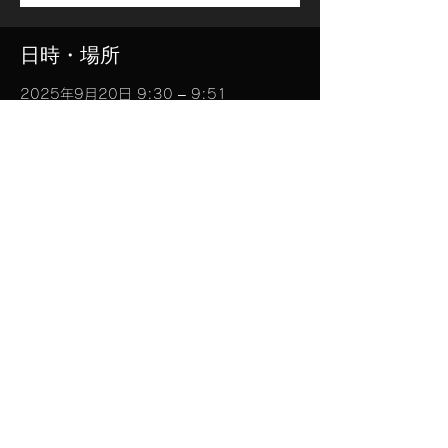
日時・場所
2025年9月20日 9:30 – 9:51
目黒区, 日本、〒153-0051 東京都目黒区
上目黒１丁目２６−１
このイベントをシェア
​合同会社STARFRUIT
STARFRUIT LLC | Note
© STAR FRUIT. All Rights Reserved.