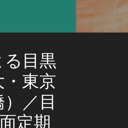
よる目黒
大・東京
橋）／目
方面定期