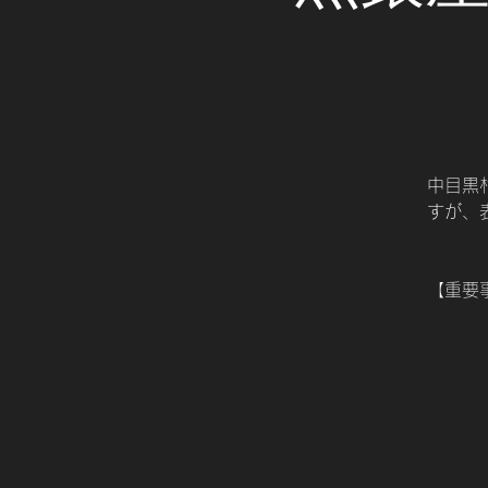
中目黒
すが、
【重要