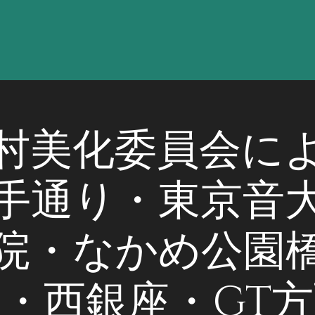
村美化委員会に
手通り・東京音
院・なかめ公園
・西銀座・GT