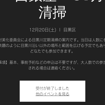
清掃
12月20日(土)
  |  
目黒区
村美化委員会による目黒川定期清掃の案内です。当日は人数に
表題のように目黒川沿い以外の場所と範囲を広げる予定でもあ
どなたでも参加できます。
事項】基本、事前予約などの申込は不要ですが、大人数での参
される場合は連絡ください。
受付が終了しました
他のイベントを見る