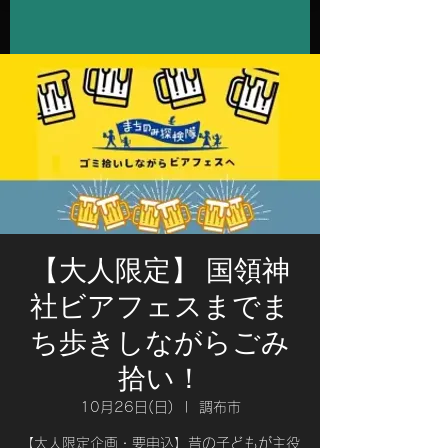
【大人限定】 国領神
社ビアフェスまでま
ち歩きしながらごみ
拾い！
10月26日(日)
  |  
調布市
【大人限定企画・要申込】昔の子どもが主役