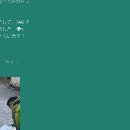
同士で感想をシ
そして、活動を
した！🌍✨
と思います！
Next >