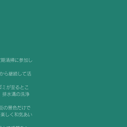
の定期清掃に参加し
段から継続して活
ゴミが至るとこ
 排水溝の洗浄 
街の景色だけで
で楽しく和気あい